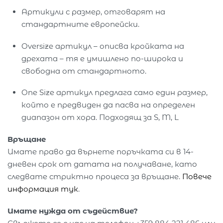
Артикули с размер, отговарят на
стандартните европейски.
Oversize артикул – описва кройката на
дрехата – тя е умишлено по-широка и
свободна от стандартното.
One Size артикул предлага само един размер,
който е предвиден да пасва на определен
диапазон от хора. Подходящ за S, M, L
Връщане
Имате право да върнете поръчката си в 14-
дневен срок от датата на получаване, като
следвате стриктно процеса за връщане.
Повече
информация тук
.
Имате нужда от съдействие?