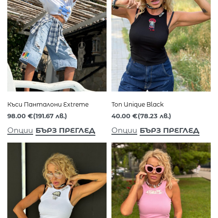
Къси Панталони Extreme
Топ Unique Black
98.00
€
(191.67 лв.)
40.00
€
(78.23 лв.)
БЪРЗ ПРЕГЛЕД
БЪРЗ ПРЕГЛЕД
Опции
Опции