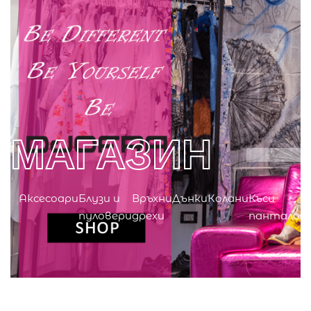
0
МАГАЗИН
Аксесоари
Блузи и
Връхни
Дънки
Колани
Къси
пуловери
дрехи
панталон