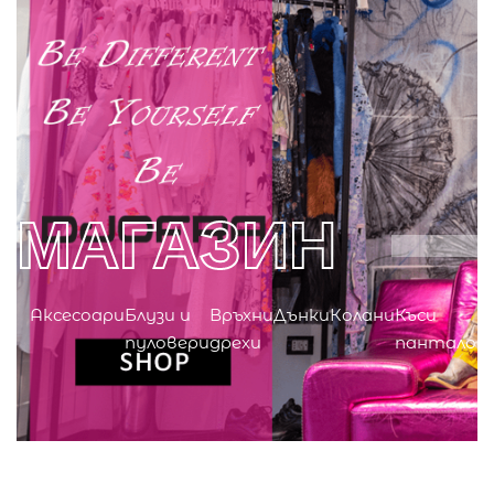
0
МАГАЗИН
Аксесоари
Блузи и
Връхни
Дънки
Колани
Къси
пуловери
дрехи
панталон