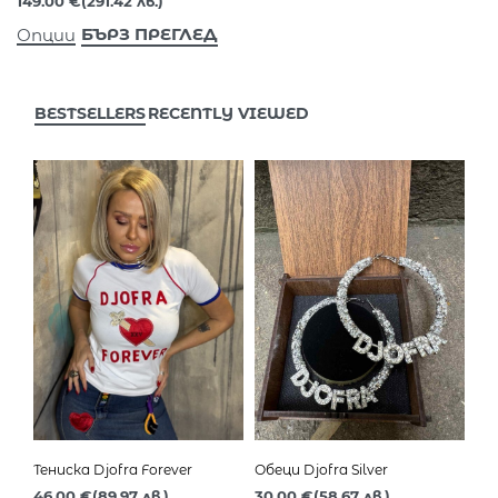
149.00
€
(291.42 лв.)
БЪРЗ ПРЕГЛЕД
Опции
BESTSELLERS
RECENTLY VIEWED
Тениска Djofra Forever
Обеци Djofra Silver
46.00
€
(89.97 лв.)
30.00
€
(58.67 лв.)