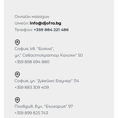
Онлайн магазин
Имейл:
info@djofra.bg
Телефон:
+359 884 221 486
София, кв. "Бояна",
ул." Севастократор Калоян" 50
+359 898 694 880
София, ул. "Джеймс Баучер" 114
+359 883 309 409
Пловдив, бул. "България" 97
+359 899 825 743