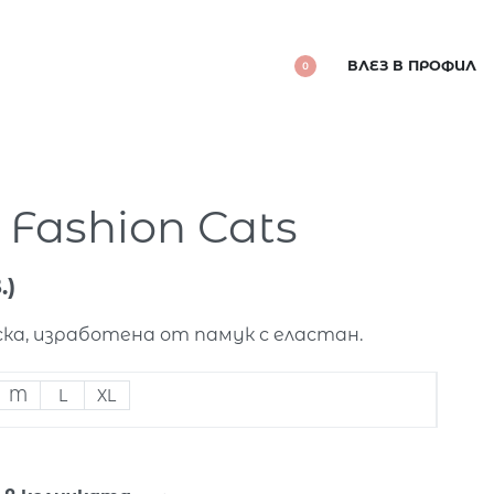
ВЛЕЗ В ПРОФИЛ
0
 Fashion Cats
.)
ка, изработена от памук с еластан.
M
L
XL