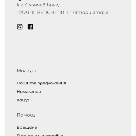
к.к. Слънчев бряг,
"ROYAL BEACH MALL" /втори етаж/
Магазин
Нашите предложения
Намаления
Кауза
Помощ
Връщане
Плащане и доставка