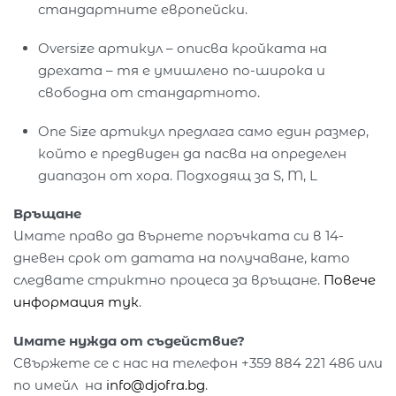
стандартните европейски.
Oversize артикул – описва кройката на
дрехата – тя е умишлено по-широка и
свободна от стандартното.
One Size артикул предлага само един размер,
който е предвиден да пасва на определен
диапазон от хора. Подходящ за S, M, L
Връщане
Имате право да върнете поръчката си в 14-
дневен срок от датата на получаване, като
следвате стриктно процеса за връщане.
Повече
информация тук
.
Имате нужда от съдействие?
Свържете се с нас на телефон +359 884 221 486 или
по имейл на
info@djofra.bg
.