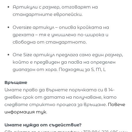
Артикули с размер, отговарят на
стандартните европейски.
Oversize артикул – описва кройката на
дрехата – тя е умишлено по-широка и
свободна от стандартното.
One Size артикул предлага само един размер,
който е предвиден да пасва на определен
диапазон от хора. Подходящ за S, M, L
Връщане
Имате право да върнете поръчката си в 14-
дневен срок от датата на получаване, като
следвате стриктно процеса за връщане.
Повече
информация тук
.
Имате нужда от съдействие?