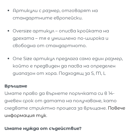
Артикули с размер, отговарят на
стандартните европейски.
Oversize артикул – описва кройката на
дрехата – тя е умишлено по-широка и
свободна от стандартното.
One Size артикул предлага само един размер,
който е предвиден да пасва на определен
диапазон от хора. Подходящ за S, M, L
Връщане
Имате право да върнете поръчката си в 14-
дневен срок от датата на получаване, като
следвате стриктно процеса за връщане.
Повече
информация тук
.
Имате нужда от съдействие?