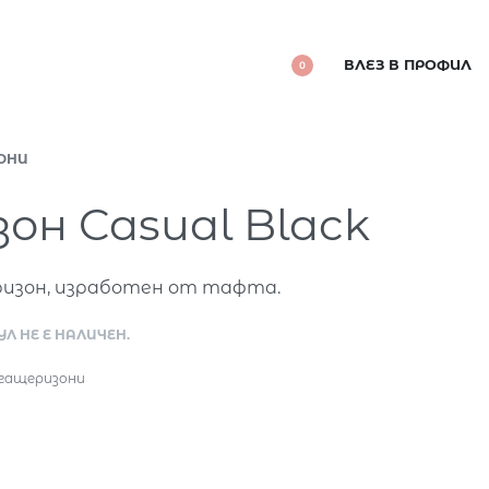
ВЛЕЗ В ПРОФИЛ
0
ОНИ
он Casual Black
ризон, изработен от тафта.
Л НЕ Е НАЛИЧЕН.
гащеризони