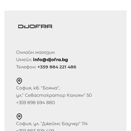
Онлайн магазин
Имейл:
info@djofra.bg
Телефон:
+359 884 221 486
София, кв. "Бояна",
ул." Севастократор Калоян" 50
+359 898 694 880
София, ул. "Джеймс Баучер" 114
+359 883 309 409