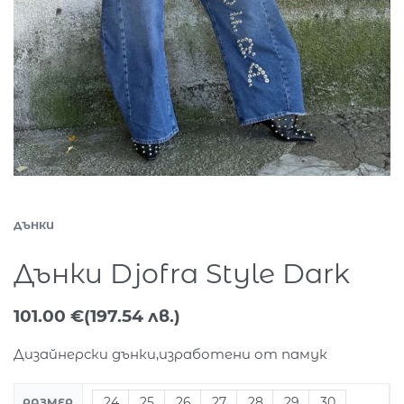
ДЪНКИ
Дънки Djofra Style Dark
101.00
€
(197.54 лв.)
Дизайнерски дънки,изработени от памук
24
25
26
27
28
29
30
РАЗМЕР