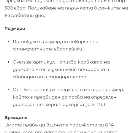
Предлагаме безплатна доставка за поръчки над
300 евро. Получаване на поръчката в рамките на
1-3 работни дни.
Размери
Артикули с размер, отговарят на
стандартните европейски.
Oversize артикул – описва кройката на
дрехата – тя е умишлено по-широка и
свободна от стандартното.
One Size артикул предлага само един размер,
който е предвиден да пасва на определен
диапазон от хора. Подходящ за S, M, L
Връщане
Имате право да върнете поръчката си в 14-
дневен срок от датата на получаване, като