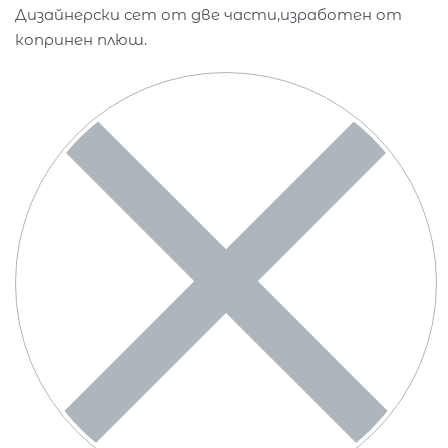
Дизайнерски сет от две части,изработен от
копринен плюш.