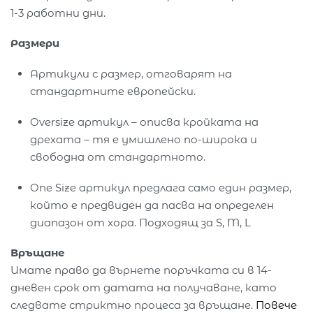
1-3 работни дни.
Размери
Артикули с размер, отговарят на
стандартните европейски.
Oversize артикул – описва кройката на
дрехата – тя е умишлено по-широка и
свободна от стандартното.
One Size артикул предлага само един размер,
който е предвиден да пасва на определен
диапазон от хора. Подходящ за S, M, L
Връщане
Имате право да върнете поръчката си в 14-
дневен срок от датата на получаване, като
следвате стриктно процеса за връщане.
Повече