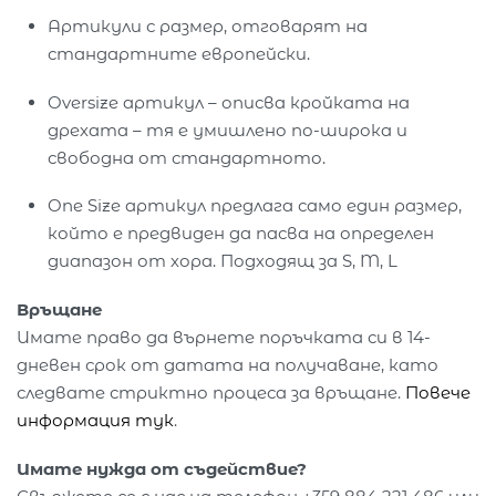
Артикули с размер, отговарят на
стандартните европейски.
Oversize артикул – описва кройката на
дрехата – тя е умишлено по-широка и
свободна от стандартното.
One Size артикул предлага само един размер,
който е предвиден да пасва на определен
диапазон от хора. Подходящ за S, M, L
Връщане
Имате право да върнете поръчката си в 14-
дневен срок от датата на получаване, като
следвате стриктно процеса за връщане.
Повече
информация тук
.
Имате нужда от съдействие?