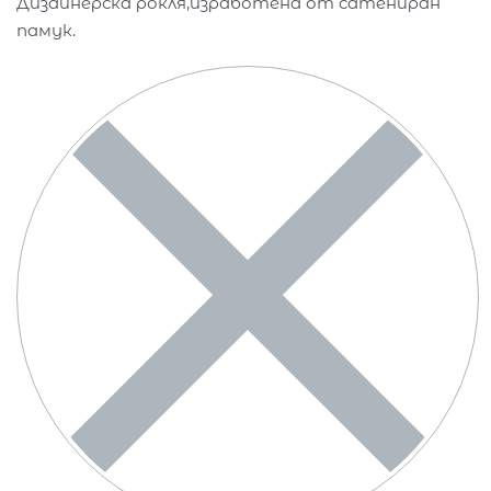
Дизайнерска рокля,изработена от сатениран
памук.