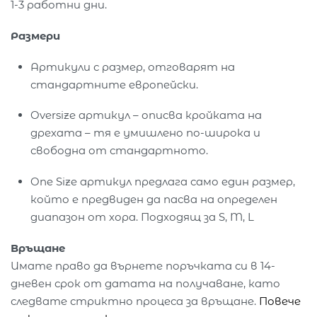
1-3 работни дни.
Размери
Артикули с размер, отговарят на
стандартните европейски.
Oversize артикул – описва кройката на
дрехата – тя е умишлено по-широка и
свободна от стандартното.
One Size артикул предлага само един размер,
който е предвиден да пасва на определен
диапазон от хора. Подходящ за S, M, L
Връщане
Имате право да върнете поръчката си в 14-
дневен срок от датата на получаване, като
следвате стриктно процеса за връщане.
Повече