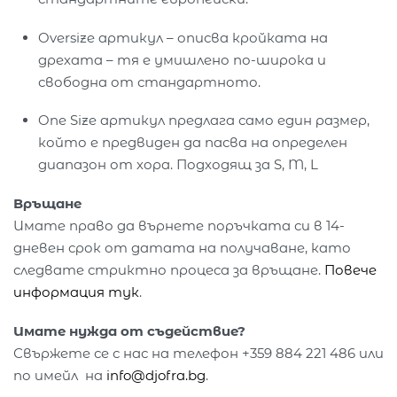
Oversize артикул – описва кройката на
дрехата – тя е умишлено по-широка и
свободна от стандартното.
One Size артикул предлага само един размер,
който е предвиден да пасва на определен
диапазон от хора. Подходящ за S, M, L
Връщане
Имате право да върнете поръчката си в 14-
дневен срок от датата на получаване, като
следвате стриктно процеса за връщане.
Повече
информация тук
.
Имате нужда от съдействие?
Свържете се с нас на телефон +359 884 221 486 или
по имейл на
info@djofra.bg
.